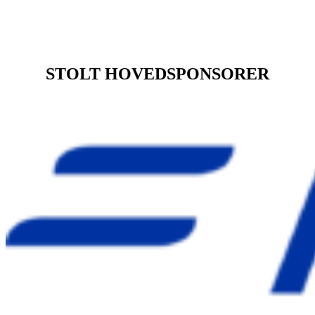
I Arendals Turnforening ønsker vi å kunne tilby treningsklær til de som
ønsker det, samt ha en felles klubbdrakt/defileringsdress (se bilde).
STOLT HOVEDSPONSORER