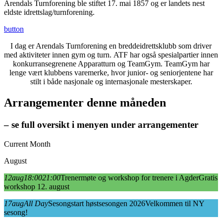
Arendals Turnforening ble stiftet 17. mai 1857 og er landets nest
eldste idrettslag/turnforening.
button
I dag er Arendals Turnforening en breddeidrettsklubb som driver
med aktiviteter innen gym og turn.
ATF har også spesialpartier innen
konkurransegrenene Apparatturn og TeamGym.
TeamGym har
lenge vært klubbens varemerke, hvor junior- og seniorjentene har
stilt i både nasjonale og internasjonale mesterskaper
.
Arrangementer denne måneden
– se full oversikt i menyen under arrangementer
Current Month
August
12
aug
18:00
21:00
Trenermøte og workshop for trenere i Agder
Gratis
workshop 12. august
17
aug
All Day
Sesongstart høstsesongen 2026
Velkommen til NY
sesong!