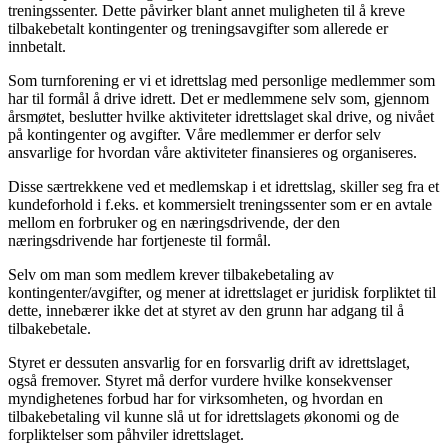
treningssenter. Dette påvirker blant annet muligheten til å kreve
tilbakebetalt kontingenter og treningsavgifter som allerede er
innbetalt.
Som turnforening er vi et idrettslag med personlige medlemmer som
har til formål å drive idrett. Det er medlemmene selv som, gjennom
årsmøtet, beslutter hvilke aktiviteter idrettslaget skal drive, og nivået
på kontingenter og avgifter. Våre medlemmer er derfor selv
ansvarlige for hvordan våre aktiviteter finansieres og organiseres.
Disse særtrekkene ved et medlemskap i et idrettslag, skiller seg fra et
kundeforhold i f.eks. et kommersielt treningssenter som er en avtale
mellom en forbruker og en næringsdrivende, der den
næringsdrivende har fortjeneste til formål.
Selv om man som medlem krever tilbakebetaling av
kontingenter/avgifter, og mener at idrettslaget er juridisk forpliktet til
dette, innebærer ikke det at styret av den grunn har adgang til å
tilbakebetale.
Styret er dessuten ansvarlig for en forsvarlig drift av idrettslaget,
også fremover. Styret må derfor vurdere hvilke konsekvenser
myndighetenes forbud har for virksomheten, og hvordan en
tilbakebetaling vil kunne slå ut for idrettslagets økonomi og de
forpliktelser som påhviler idrettslaget.