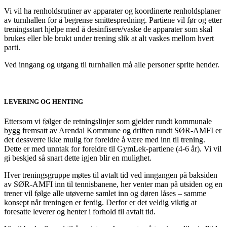
Vi vil ha renholdsrutiner av apparater og koordinerte renholdsplaner
av turnhallen for å begrense smittespredning. Partiene vil før og etter
treningsstart hjelpe med å desinfisere/vaske de apparater som skal
brukes eller ble brukt under trening slik at alt vaskes mellom hvert
parti.
Ved inngang og utgang til turnhallen må alle personer sprite hender.
LEVERING OG HENTING
Ettersom vi følger de retningslinjer som gjelder rundt kommunale
bygg fremsatt av Arendal Kommune og driften rundt SØR-AMFI er
det dessverre ikke mulig for foreldre å være med inn til trening.
Dette er med unntak for foreldre til GymLek-partiene (4-6 år). Vi vil
gi beskjed så snart dette igjen blir en mulighet.
Hver treningsgruppe møtes til avtalt tid ved inngangen på baksiden
av SØR-AMFI inn til tennisbanene, her venter man på utsiden og en
trener vil følge alle utøverne samlet inn og døren låses – samme
konsept når treningen er ferdig. Derfor er det veldig viktig at
foresatte leverer og henter i forhold til avtalt tid.