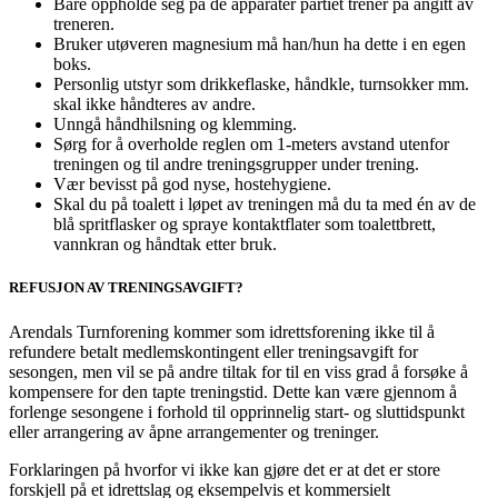
Bare oppholde seg på de apparater partiet trener på angitt av
treneren.
Bruker utøveren magnesium må han/hun ha dette i en egen
boks.
Personlig utstyr som drikkeflaske, håndkle, turnsokker mm.
skal ikke håndteres av andre.
Unngå håndhilsning og klemming.
Sørg for å overholde reglen om 1-meters avstand utenfor
treningen og til andre treningsgrupper under trening.
Vær bevisst på god nyse, hostehygiene.
Skal du på toalett i løpet av treningen må du ta med én av de
blå spritflasker og spraye kontaktflater som toalettbrett,
vannkran og håndtak etter bruk.
REFUSJON AV TRENINGSAVGIFT?
Arendals Turnforening kommer som idrettsforening ikke til å
refundere betalt medlemskontingent eller treningsavgift for
sesongen, men vil se på andre tiltak for til en viss grad å forsøke å
kompensere for den tapte treningstid. Dette kan være gjennom å
forlenge sesongene i forhold til opprinnelig start- og sluttidspunkt
eller arrangering av åpne arrangementer og treninger.
Forklaringen på hvorfor vi ikke kan gjøre det er at det er store
forskjell på et idrettslag og eksempelvis et kommersielt