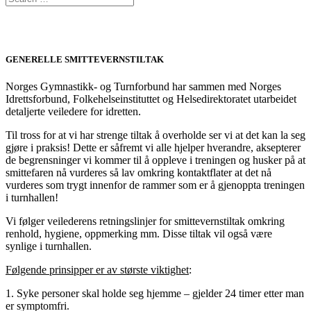
SMITTEVERNSTILTAK
GENERELLE SMITTEVERNSTILTAK
Norges Gymnastikk- og Turnforbund har sammen med Norges
Idrettsforbund, Folkehelseinstituttet og Helsedirektoratet utarbeidet
detaljerte veiledere for idretten.
Til tross for at vi har strenge tiltak å overholde ser vi at det kan la seg
gjøre i praksis! Dette er såfremt vi alle hjelper hverandre, aksepterer
de begrensninger vi kommer til å oppleve i treningen og husker på at
smittefaren nå vurderes så lav omkring kontaktflater at det nå
vurderes som trygt innenfor de rammer som er å gjenoppta treningen
i turnhallen!
Vi følger veilederens retningslinjer for smittevernstiltak omkring
renhold, hygiene, oppmerking mm. Disse tiltak vil også være
synlige i turnhallen.
Følgende prinsipper er av største viktighet
:
1. Syke personer skal holde seg hjemme – gjelder 24 timer etter man
er symptomfri.