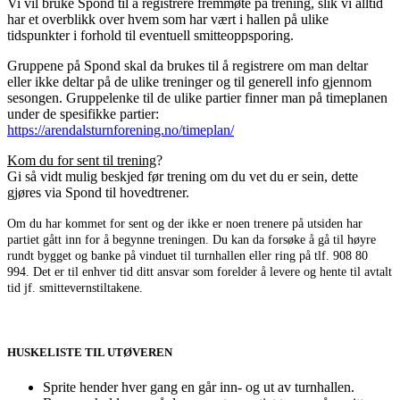
Vi vil bruke Spond til å registrere fremmøte på trening, slik vi alltid
har et overblikk over hvem som har vært i hallen på ulike
tidspunkter i forhold til eventuell smitteoppsporing.
Gruppene på Spond skal da brukes til å registrere om man deltar
eller ikke deltar på de ulike treninger og til generell info gjennom
sesongen. Gruppelenke til de ulike partier finner man på timeplanen
under de spesifikke partier:
https://arendalsturnforening.no/timeplan/
Kom du for sent til trening
?
Gi så vidt mulig beskjed før trening om du vet du er sein, dette
gjøres via Spond til hovedtrener.
Om du har kommet for sent og der ikke er noen trenere på utsiden har
partiet gått inn for å begynne treningen. Du kan da forsøke å gå til høyre
rundt bygget og banke på vinduet til turnhallen eller ring på tlf. 908 80
994. Det er til enhver tid ditt ansvar som forelder å levere og hente til avtalt
tid jf. smittevernstiltakene.
HUSKELISTE TIL UTØVEREN
Sprite hender hver gang en går inn- og ut av turnhallen.