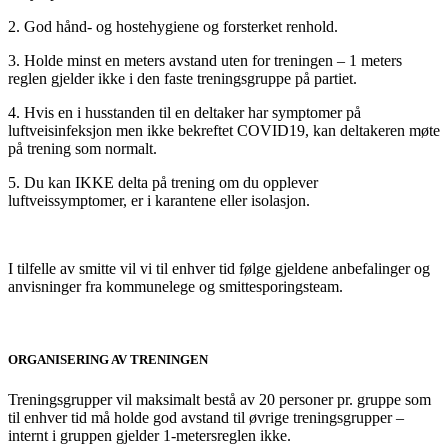
2. God hånd- og hostehygiene og forsterket renhold.
3. Holde minst en meters avstand uten for treningen – 1 meters
reglen gjelder ikke i den faste treningsgruppe på partiet.
4. Hvis en i husstanden til en deltaker har symptomer på
luftveisinfeksjon men ikke bekreftet COVID19, kan deltakeren møte
på trening som normalt.
5. Du kan IKKE delta på trening om du opplever
luftveissymptomer, er i karantene eller isolasjon.
I tilfelle av smitte vil vi til enhver tid følge gjeldene anbefalinger og
anvisninger fra kommunelege og smittesporingsteam.
ORGANISERING AV TRENINGEN
Treningsgrupper vil maksimalt bestå av 20 personer pr. gruppe som
til enhver tid må holde god avstand til øvrige treningsgrupper –
internt i gruppen gjelder 1-metersreglen ikke.