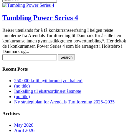
Tumbling Power Series 4
Reiser utenlands for å få konkurranseerfaring I helgen reiste
tumblerne fra Arendals Turnforening til Danmark for å stille i en
konkurranse innen gymnastikkgrenen powertumbling*. Her deltok
de i konkurransen Power Series 4 som ble arrangert i Holstebro i
Danmark og...
Search
for:
Recent Posts
250.000 kr til nytt turnutstyr i hallen!
(no title)
Innkalling til ekstraordinært årsmøte
(no title)
Ny strategiplan for Arendals Turnforening 2025–2035
Archives
May 2026
April 2026