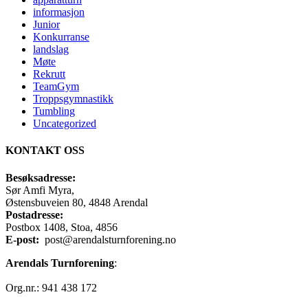
informasjon
Junior
Konkurranse
landslag
Møte
Rekrutt
TeamGym
Troppsgymnastikk
Tumbling
Uncategorized
KONTAKT OSS
Besøksadresse:
Sør Amfi Myra,
Østensbuveien 80, 4848 Arendal
Postadresse:
Postbox 1408, Stoa, 4856
E-post:
post@arendalsturnforening.no
Arendals Turnforening
:
Org.nr.: 941 438 172