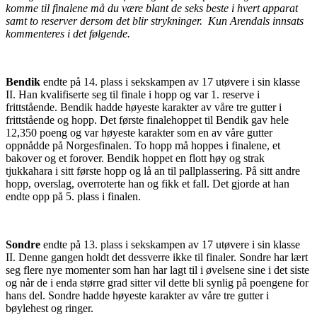
komme til finalene må du være blant de seks beste i hvert apparat
samt to reserver dersom det blir strykninger. Kun Arendals innsats
kommenteres i det følgende.
Bendik
endte på 14. plass i sekskampen av 17 utøvere i sin klasse
II. Han kvalifiserte seg til finale i hopp og var 1. reserve i
frittstående. Bendik hadde høyeste karakter av våre tre gutter i
frittstående og hopp. Det første finalehoppet til Bendik gav hele
12,350 poeng og var høyeste karakter som en av våre gutter
oppnådde på Norgesfinalen. To hopp må hoppes i finalene, et
bakover og et forover. Bendik hoppet en flott høy og strak
tjukkahara i sitt første hopp og lå an til pallplassering. På sitt andre
hopp, overslag, overroterte han og fikk et fall. Det gjorde at han
endte opp på 5. plass i finalen.
Sondre
endte på 13. plass i sekskampen av 17 utøvere i sin klasse
II. Denne gangen holdt det dessverre ikke til finaler. Sondre har lært
seg flere nye momenter som han har lagt til i øvelsene sine i det siste
og når de i enda større grad sitter vil dette bli synlig på poengene for
hans del. Sondre hadde høyeste karakter av våre tre gutter i
bøylehest og ringer.