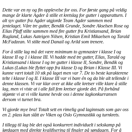
Dette var en ny og fin opplevelse for oss. For første gang på veldig
mange år klarte Agder å stille et kretslag for gutter i apparatturn. I
alt syv gutter fra Agder utgjorde Team Agder sammen med
jentelaget. Våre tre gutter, Bendik Grunde, Sondre Akselsen Rose og
Elias Pfaff stilte sammen med fire gutter fra Kristiansand, Brian
Rugland, Lukas Aateigen Nilsen, Kristian Emil Mikaelsen og Tarald
McFadzean. Vi stilte med Danail og Arild som trenere.
For å stille lag må det være minimum to gymnaster i klasse I og
klasse II og 1 i klasse III. Vi hadde med tre gutter, Elias, Tarald og
Kristiansand i klasse I og tre gutter i klasse II, Sondre, Bendik og
Lukas (Lukas ble flyttet opp fra klasse I) og Brian i Klasse III. Vi
kunne vært totalt 10 stk på laget men var 7. De to beste karakterene
telte i klasse I og II. I klasse III var vi bare én og da ble alt tellende i
denne klassen. Vi var klar over at ikke alle kretser ville klare å stille
lag, men vi viste at i alle fall fem kretser gjorde det. På forhånd
skjønte vi at vi ville kunne hevde oss i denne lagkonkurransen
dersom vi turnet bra.
Vi gjorde mye bra! Totalt sett en rimelig god laginnsats som gav oss
en 2. plass kun slått av Viken og Oslo Gymnastikk og turnkrets.
I tillegg til lag ble det også konkurrert individuelt i sekskamp på
lørdagen med direkte kvalifisering til finaler på søndagen. For å