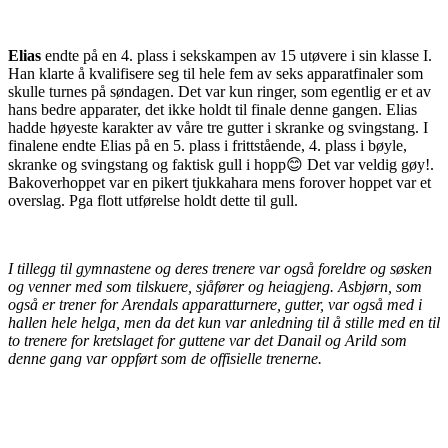
Elias
endte på en 4. plass i sekskampen av 15 utøvere i sin klasse I.
Han klarte å kvalifisere seg til hele fem av seks apparatfinaler som
skulle turnes på søndagen. Det var kun ringer, som egentlig er et av
hans bedre apparater, det ikke holdt til finale denne gangen. Elias
hadde høyeste karakter av våre tre gutter i skranke og svingstang. I
finalene endte Elias på en 5. plass i frittstående, 4. plass i bøyle,
skranke og svingstang og faktisk gull i hopp😊 Det var veldig gøy!.
Bakoverhoppet var en pikert tjukkahara mens forover hoppet var et
overslag. Pga flott utførelse holdt dette til gull.
I tillegg til gymnastene og deres trenere var også foreldre og søsken
og venner med som tilskuere, sjåfører og heiagjeng. Asbjørn, som
også er trener for Arendals apparatturnere, gutter, var også med i
hallen hele helga, men da det kun var anledning til å stille med en til
to trenere for kretslaget for guttene var det Danail og Arild som
denne gang var oppført som de offisielle trenerne.