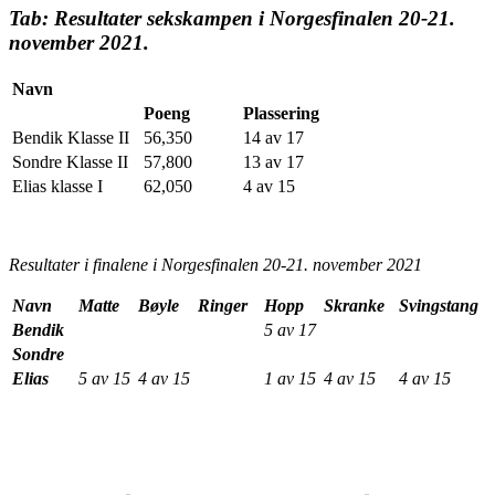
Tab: Resultater sekskampen i Norgesfinalen 20-21.
november 2021.
Navn
Poeng
Plassering
Bendik Klasse II
56,350
14 av 17
Sondre Klasse II
57,800
13 av 17
Elias klasse I
62,050
4 av 15
Resultater i finalene i Norgesfinalen 20-21. november 2021
Navn
Matte
Bøyle
Ringer
Hopp
Skranke
Svingstang
Bendik
5 av 17
Sondre
Elias
5 av 15
4 av 15
1 av 15
4 av 15
4 av 15