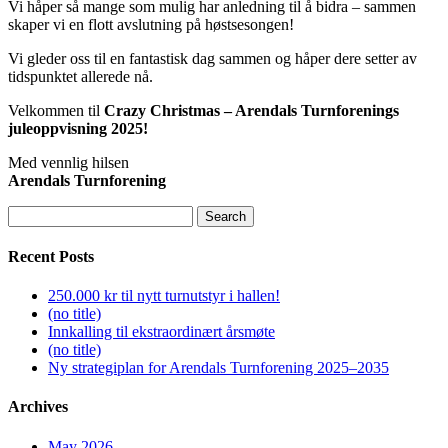
Vi håper så mange som mulig har anledning til å bidra – sammen
skaper vi en flott avslutning på høstsesongen!
Vi gleder oss til en fantastisk dag sammen og håper dere setter av
tidspunktet allerede nå.
Velkommen til
Crazy Christmas – Arendals Turnforenings
juleoppvisning 2025!
Med vennlig hilsen
Arendals Turnforening
Search
for:
Recent Posts
250.000 kr til nytt turnutstyr i hallen!
(no title)
Innkalling til ekstraordinært årsmøte
(no title)
Ny strategiplan for Arendals Turnforening 2025–2035
Archives
May 2026