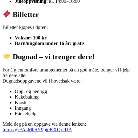
Juleoppvisning:
kl. 14:00–16:00
Billetter
Billetter kjøpes i døren:
Voksne: 100 kr
Barn/ungdom under 16 år: gratis
Dugnad – vi trenger dere!
For å gjennomføre arrangementet på en god måte, trenger vi hjelp
fra dere alle.
Dugnadsoppgavene vil i hovedsak være:
Opp- og nedrigg
Kakebaking
Kiosk
Inngang
Førstehjelp
Meld deg på en oppgave via denne lenken:
forms.gle/AaMhSY9pjpKXQr2UA