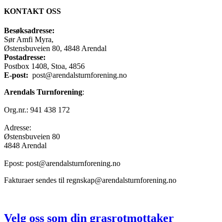
KONTAKT OSS
Besøksadresse:
Sør Amfi Myra,
Østensbuveien 80, 4848 Arendal
Postadresse:
Postbox 1408, Stoa, 4856
E-post:
post@arendalsturnforening.no
Arendals Turnforening
:
Org.nr.: 941 438 172
Adresse:
Østensbuveien 80
4848 Arendal
Epost: post@arendalsturnforening.no
Fakturaer sendes til regnskap@arendalsturnforening.no
Velg oss som din grasrotmottaker