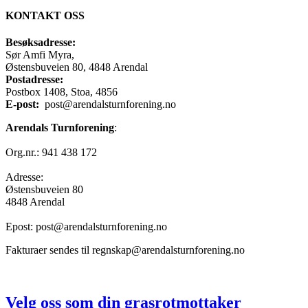
KONTAKT OSS
Besøksadresse:
Sør Amfi Myra,
Østensbuveien 80, 4848 Arendal
Postadresse:
Postbox 1408, Stoa, 4856
E-post:
post@arendalsturnforening.no
Arendals Turnforening
:
Org.nr.: 941 438 172
Adresse:
Østensbuveien 80
4848 Arendal
Epost: post@arendalsturnforening.no
Fakturaer sendes til regnskap@arendalsturnforening.no
Velg oss som din grasrotmottaker