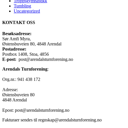
Troppsgymnastikk
Tumbling
Uncategorized
KONTAKT OSS
Besøksadresse:
Sør Amfi Myra,
Østensbuveien 80, 4848 Arendal
Postadresse:
Postbox 1408, Stoa, 4856
E-post:
post@arendalsturnforening.no
Arendals Turnforening
:
Org.nr.: 941 438 172
Adresse:
Østensbuveien 80
4848 Arendal
Epost: post@arendalsturnforening.no
Fakturaer sendes til regnskap@arendalsturnforening.no