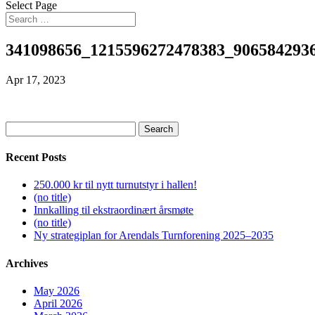
Select Page
341098656_1215596272478383_906584293
Apr 17, 2023
Search
for:
Recent Posts
250.000 kr til nytt turnutstyr i hallen!
(no title)
Innkalling til ekstraordinært årsmøte
(no title)
Ny strategiplan for Arendals Turnforening 2025–2035
Archives
May 2026
April 2026